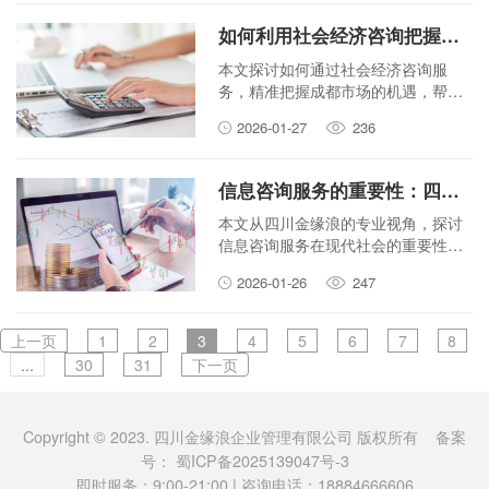
如何利用社会经济咨询把握成都市场发展机遇？
本文探讨如何通过社会经济咨询服
务，精准把握成都市场的机遇，帮助
企业和投资者做出明智决策。
2026-01-27
236
信息咨询服务的重要性：四川金缘浪的专业视角
本文从四川金缘浪的专业视角，探讨
信息咨询服务在现代社会的重要性。
文章强调信息咨询如何帮助个人和企
2026-01-26
247
业做出更好决策，并提供实用见解。
上一页
1
2
3
4
5
6
7
8
...
30
31
下一页
Copyright © 2023. 四川金缘浪企业管理有限公司 版权所有 备案
号：
蜀ICP备2025139047号-3
即时服务：9:00-21:00 | 咨询电话：18884666606