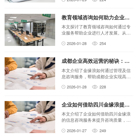
提升竞争力，并促进可持续发展。
教育领域咨询如何助力企业人才发展？
本文探讨了教育领域咨询如何通过专
业服务帮助企业进行人才发展。从培
训定制、能力评估到长期发展计划，
2026-01-28
254
教育咨询为企业提供全方位支持，提
升员工能力，推动企业整体竞争力。
成都企业高效运营的秘诀：金缘浪的管理及信息咨询服务
本文介绍了金缘浪如何通过管理及信
息咨询服务，帮助成都企业实现高效
运营。文章内容实用，语言亲切易
2026-01-28
228
懂。
企业如何借助四川金缘浪提升信息咨询质量？
本文介绍了企业如何借助四川金缘浪
的信息咨询服务来提升咨询质量，包
括选择服务、应用实践和持续优化。
2026-01-27
249