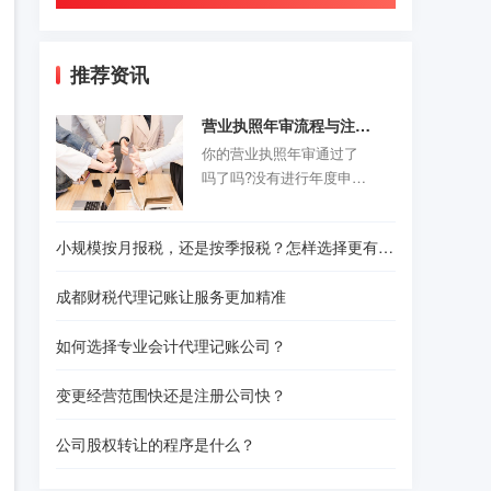
推荐资讯
营业执照年审流程与注意事项
你的营业执照年审通过了
吗了吗?没有进行年度申报
的老板们抓紧时间咯。以
前的旧企业年报制度正式
小规模按月报税，还是按季报税？怎样选择更有利？
取消，改为企业年度报告
公示制度，营业执照年审
成都财税代理记账让服务更加精准
公示时间是每年的1月1日-6
月30结束。精诚财税给诸
如何选择专业会计代理记账公司？
位创业者们准备了一份操
作指南，给那些不是很熟
变更经营范围快还是注册公司快？
悉怎样操作的人作为参
考。请往下看！
公司股权转让的程序是什么？